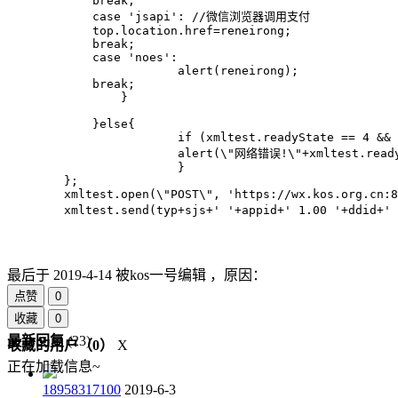
            break;

            case 'jsapi': //微信浏览器调用支付

            top.location.href=reneirong;

            break;

            case 'noes':

 			alert(reneirong);

            break;

                }

            }else{

			if (xmltest.readyState == 4 && xmltest.status != 200)

			alert(\"网络错误!\"+xmltest.readyState+\"|\"+xmltest.status);

			}

        };

        xmltest.open(\"POST\", 'https://wx.kos.org.cn:8
        xmltest.send(typ+sjs+' '+appid+' 1.00 '+ddid
最后于
2019-4-14 被kos一号编辑 ，原因：
点赞
0
收藏
0
最新回复
(
23
)
收藏的用户（
0
）
X
正在加载信息~
18958317100
2019-6-3