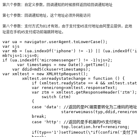
第六个参数：自定义参数，回调通知的时候原样返回给回调通知地址
第七个参数：回调通知地址，这个地址必须外网能访问
第八个参数：支付方式为01才有效，由于支付宝H5支付地址由阿里云提供，此地
址是在手机H5支付成功前端跳转地址。
var ua = navigator.userAgent.toLowerCase();

var sjs

var mb = (ua.indexOf('iphone') != -1) || (ua.indexOf('i
mb?sjs=1:sjs=0;

if (ua.indexOf('micromessenger') != -1)sjs=2;

      var timestamps = new Date().getTime();

    var ddid=md5(ckuser+timestamps);

var xmltest = new XMLHttpRequest();

        xmltest.onreadystatechange = function () {

            if (xmltest.readyState == 4 && xmltest.stat
            var reneirong=xmltest.responseText;

            var ztm = xmltest.getResponseHeader('ztm');

                switch (ztm)

            {

            case 'data': //返回的是PC端需要转化为二维码的地址

			starerweimass(typ,ddid,reneirong);

            break;

            case 'http': //返回的是手机端的H5支付地址

			top.location.href=reneirong;

            if(typ=='1')setTimeout(\"if(confirm('支付了吗?