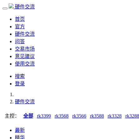
硬件交流
首页
官方
硬件交流
问答
交易市场
意见建议
使用交流
搜索
登录
硬件交流
主控：
全部
rk3399
rk3568
rk3566
rk3588
rk3328
rk328
最新
精华