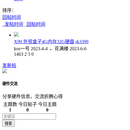
排序：
回帖时间
发帖时间
回帖时间
X99 外贸盒子4G内存32G硬盘
rk3399
kos一号
2023-4-4
←
花满楼
2023-6-6
1463
2
3
0
发新帖
硬件交流
分享硬件信息，交流折腾心得
主题数
今日贴子
今日主题
1
0
0
搜索